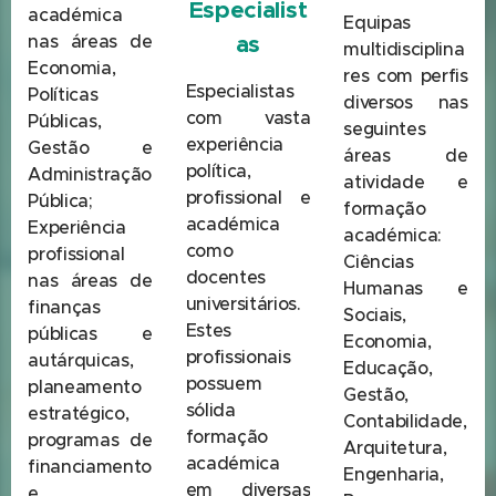
Especialist
académica
Equipas
nas áreas de
as
multidisciplina
Economia,
res com perfis
Especialistas
Políticas
diversos nas
com vasta
Públicas,
seguintes
experiência
Gestão e
áreas de
política,
Administração
atividade e
profissional e
Pública;
formação
académica
Experiência
académica:
como
profissional
Ciências
docentes
nas áreas de
Humanas e
universitários.
finanças
Sociais,
Estes
públicas e
Economia,
profissionais
autárquicas,
Educação,
possuem
planeamento
Gestão,
sólida
estratégico,
Contabilidade,
formação
programas de
Arquitetura,
académica
financiamento
Engenharia,
em diversas
e