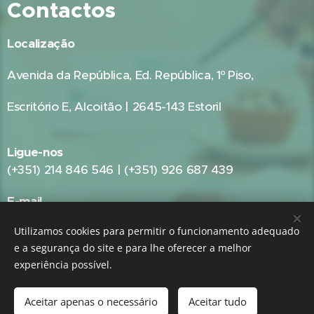
Contactos
Localização
Avenida da República, Ed. República, 1º Piso,
Escritório E, Alcoitão | 2645-143 Estoril
Ligue-nos
(+351) 214 846 546 | (+351) 926 687 439
E-mail
geral@gestpub.pt
Utilizamos cookies para permitir o funcionamento adequado
e a segurança do site e para lhe oferecer a melhor
experiência possível.
GRUPO:
GestPME - Gestão e Consultoria Empresarial
|
GestPub -
Gestão Pública e Consultoria Autárquica
Aceitar apenas o necessário
Aceitar tudo