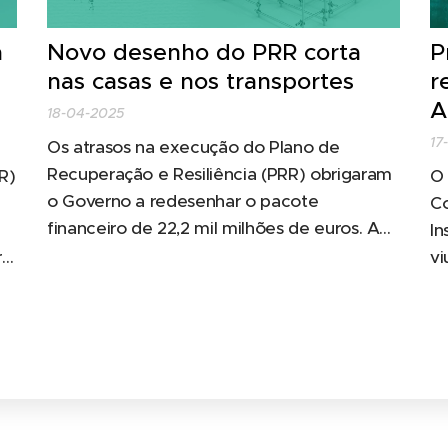
a
Novo desenho do PRR corta
P
nas casas e nos transportes
r
A
18-04-2025
17
Os atrasos na execução do Plano de
Recuperação e Resiliência (PRR) obrigaram
R)
O 
o Governo a redesenhar o pacote
Co
financeiro de 22,2 mil milhões de euros. A
In
reprogramação foi aprovada esta semana
r
vi
pela Comissão Europeia e prevê que sejam
o
Pl
construídas menos 5791 casas. Os
transportes e recursos hídricos também
sofrem reduções.