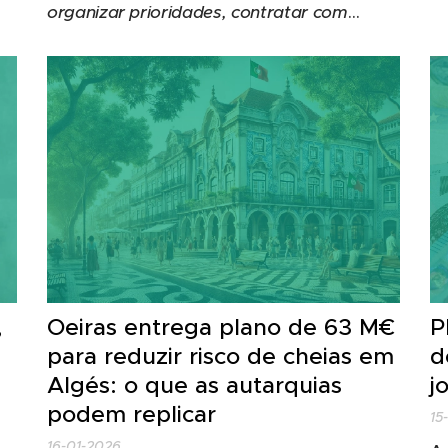
O 
organizar prioridades, contratar com
co
s
rapidez e medir resultados, numa lógica de
Aç
em
financiamento "por objetivos".
,
Oeiras entrega plano de 63 M€
P
para reduzir risco de cheias em
d
Algés: o que as autarquias
j
podem replicar
15
16-01-2026