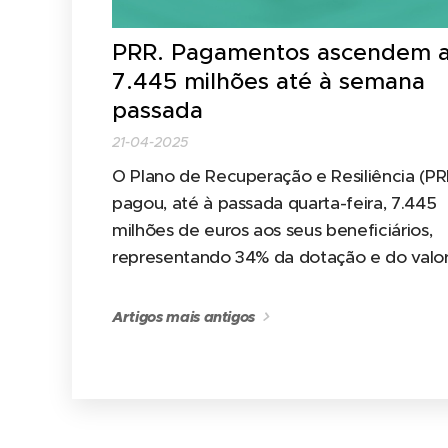
PRR. Pagamentos ascendem 
7.445 milhões até à semana
passada
21-04-2025
O Plano de Recuperação e Resiliência (PR
pagou, até à passada quarta-feira, 7.445
milhões de euros aos seus beneficiários,
representando 34% da dotação e do valo
contratado e 35% do aprovado, segundo 
último relatório de monitorização.
Artigos mais antigos