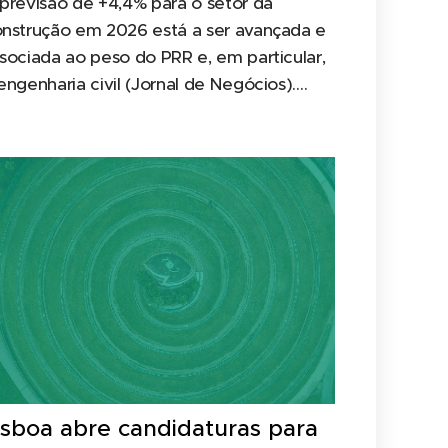
previsão de +4,4% para o setor da
nstrução em 2026 está a ser avançada e
sociada ao peso do PRR e, em particular,
engenharia civil (Jornal de Negócios).
a indicação de que o 8.º pagamento do
R é esperado em fevereiro também foi
ançada publicamente pela Estrutura de
ssão Recuperar Portugal.
isboa abre candidaturas para