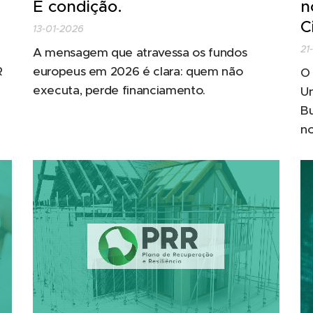
É condição.
n
C
13-01-2026
21
A mensagem que atravessa os fundos
R
europeus em 2026 é clara: quem não
O 
executa, perde financiamento.
Un
Bu
.
no
Re
de
In
to
FA
es