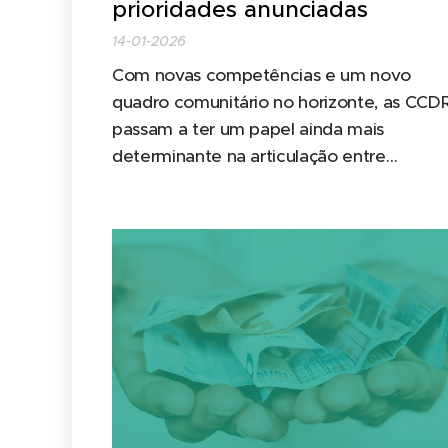
prioridades anunciadas
14-01-2026
Com novas competências e um novo
quadro comunitário no horizonte, as CCD
passam a ter um papel ainda mais
determinante na articulação entre
financiamento, estratégia e impacto local
Ao mesmo tempo, os dados sobre
fiscalização em matéria de incêndios
mostram que a exigência sobre as
autarquias está a aumentar, tanto do pon
de vista legal como...