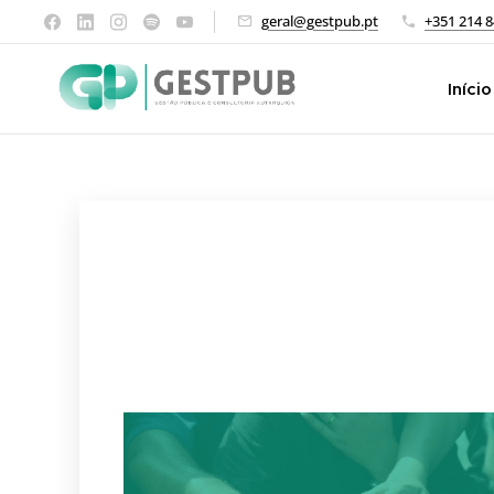
geral@gestpub.pt
+351 214 8
Início