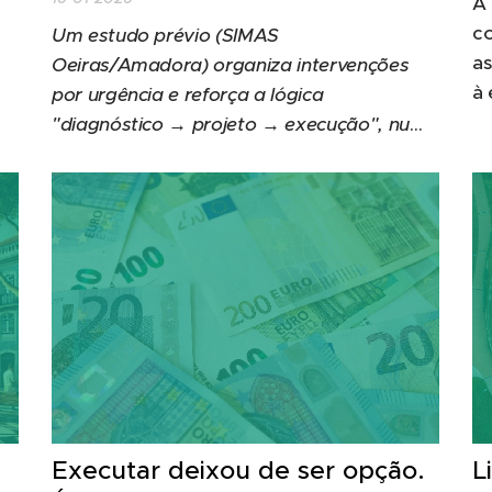
A 
co
Um estudo prévio (SIMAS
as
Oeiras/Amadora) organiza intervenções
à 
por urgência e reforça a lógica
E 
"diagnóstico → projeto → execução", num
PR
contexto em que os prazos e a capacidade
av
de resposta são decisivos.
Mi
Executar deixou de ser opção.
L