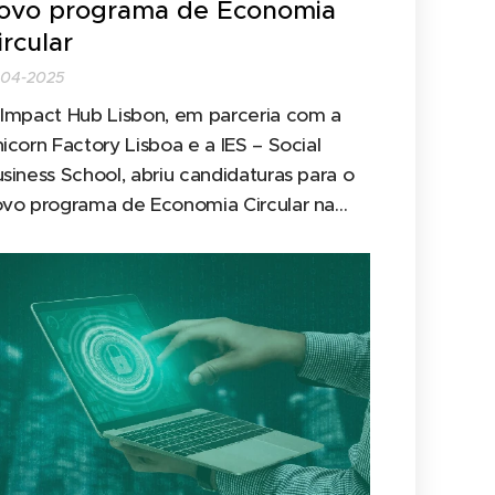
ovo programa de Economia
ircular
-04-2025
Impact Hub Lisbon, em parceria com a
icorn Factory Lisboa e a IES – Social
siness School, abriu candidaturas para o
vo programa de Economia Circular na
gião de Lisboa – o LX Circular. Trata-se
 um projeto financiado pela Portugal
ovação Social, com investimento social da
IR Foundation, que conta com o apoio
tratégico da Câmara...