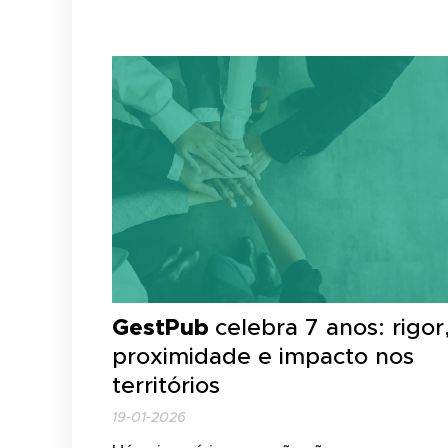
pretendam reforçar a proximidade no
acesso a serviços por parte de populaçõe
mais vulneráveis. As candidaturas decorr
até às
18h00 do dia 29 de maio de 2026
.
GestPub
celebra 7 anos: rigor
proximidade e impacto nos
territórios
19-01-2026