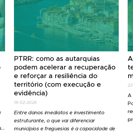
PTRR: como as autarquias
A
o
podem acelerar a recuperação
t
e reforçar a resiliência do
m
território (com execução e
23
evidência)
A 
19-02-2026
Po
re
s
Entre danos imediatos e investimento
pr
estruturante, o que vai diferenciar
te
ue
municípios e freguesias é a capacidade de