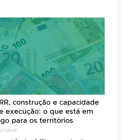
roteiro abrange todas as NUTS II do
ntinente e inclui também Madeira e
ores.
RR, construção e capacidade
e execução: o que está em
ogo para os territórios
-01-2026