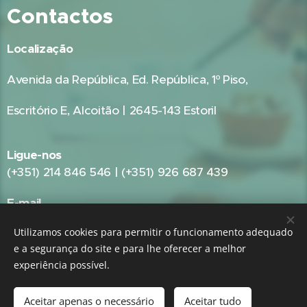
Contactos
Localização
Avenida da República, Ed. República, 1º Piso,
Escritório E, Alcoitão | 2645-143 Estoril
Ligue-nos
(+351) 214 846 546 | (+351) 926 687 439
E-mail
geral@gestpub.pt
Utilizamos cookies para permitir o funcionamento adequado
e a segurança do site e para lhe oferecer a melhor
experiência possível.
GRUPO:
GestPME - Gestão e Consultoria Empresarial
|
GestPub -
Gestão Pública e Consultoria Autárquica
Aceitar apenas o necessário
Aceitar tudo