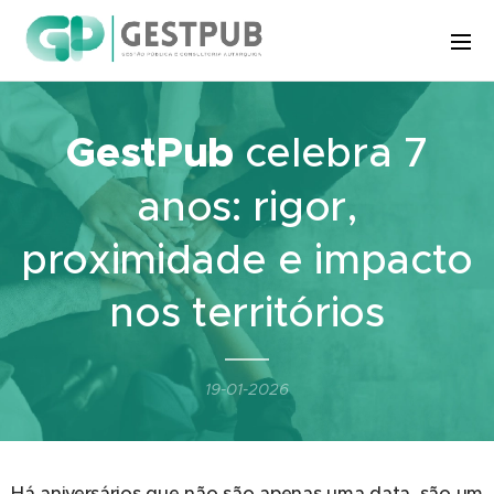
GestPub
celebra 7
anos: rigor,
proximidade e impacto
nos territórios
19-01-2026
Há aniversários que não são apenas uma data, são um