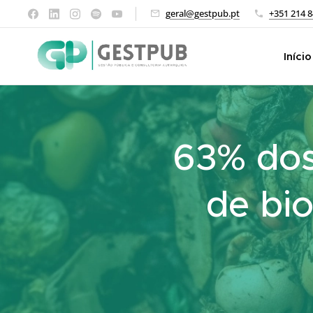
geral@gestpub.pt
+351 214 8
Início
63% dos
de bio