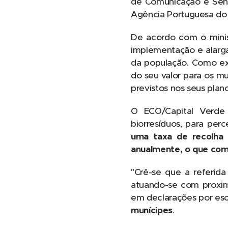
de Comunicação e Sensi
Agência Portuguesa do
De acordo com o minist
implementação e alarga
da população. Como ex
do seu valor para os m
previstos nos seus plan
O ECO/Capital Verde
biorresíduos, para per
uma taxa de recolha 
anualmente, o que co
"Crê-se que a referid
atuando-se com proxim
em declarações por esc
munícipes
.