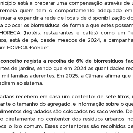
unicípio está a preparar uma compensação através de
premeia quem tem o comportamento adequado em 
uar a expandir a rede de locais de disponibilização do
ra colocar os biorresíduos, de forma a que estes possam 
 HORECA (hotéis, restaurantes e cafés) como um "g
duos, está de pé, desde meados de 2024, a campanha
r um HORECA +Verde".
 concelho regista a recolha de 6% de biorresíduos fac
rtes de jardins, sendo que em 2024 as quantidades re
 mil famílias aderentes. Em 2025, a Câmara afirma que v
adiram ao sistema.
dadãos recebem em casa um contentor de sete litros, 
ante o tamanho do agregado, e informação sobre o que 
alimentos degradados são colocados no saco verde. De
o diretamente no contentor dos resíduos urbanos in
ca o lixo comum. Esses contentores são recolhidos p