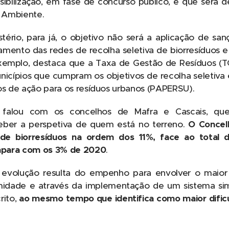
bilização, em fase de concurso público, e que será 
 Ambiente.
ério, para já, o objetivo não será a aplicação de san
mento das redes de recolha seletiva de biorresíduos
emplo, destaca que a Taxa de Gestão de Resíduos (
unicípios que cumpram os objetivos de recolha seletiva
os de ação para os resíduos urbanos (PAPERSU).
 falou com os concelhos de Mafra e Cascais, qu
ceber a perspetiva de quem está no terreno.
O Concel
de biorresíduos na ordem dos 11%, face ao total d
mpara com os 3% de 2020
.
a evolução resulta do empenho para envolver o maior
idade e através da implementação de um sistema simp
rito,
ao mesmo tempo que identifica como maior dific