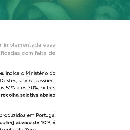
er implementada essa
ificadas com falta de
os
, indica o Ministério do
Destes, cinco possuem
 os 51% e os 30%, outros
recolha seletiva abaixo
produzidos em Portugal
colha] abaixo de 10% é
entalista Zero.