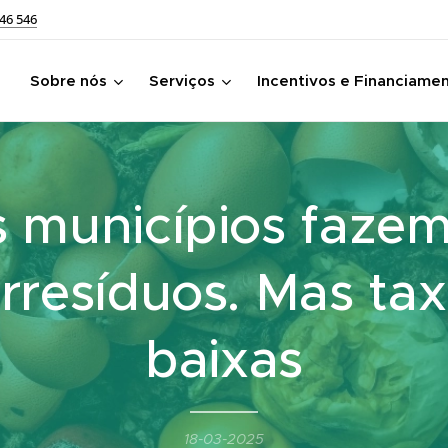
46 546
Sobre nós
Serviços
Incentivos e Financiame
 municípios fazem
rresíduos. Mas ta
baixas
18-03-2025