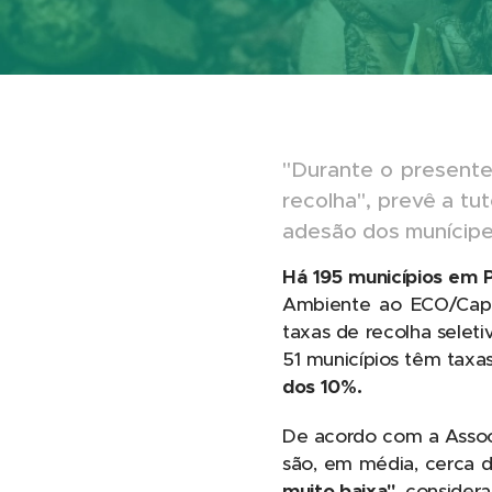
"Durante o presente
recolha", prevê a tu
adesão dos munícipe
Há 195 municípios em P
Ambiente ao ECO/Capi
taxas de recolha seleti
51 municípios têm taxa
dos 10%.
De acordo com a Assoc
são, em média, cerca d
muito baixa",
considera