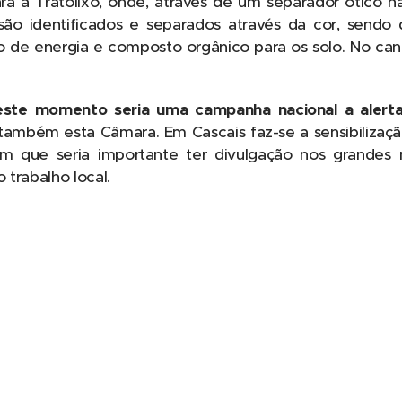
a a Tratolixo, onde, através de um separador ótico na
 são identificados e separados através da cor, sendo
o de energia e composto orgânico para os solo. No c
este momento seria uma campanha nacional a alerta
 também esta Câmara. Em Cascais faz-se a sensibilizaçã
am que seria importante ter divulgação nos grande
o trabalho local.