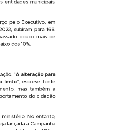
s entidades municipais.
rço pelo Executivo, em
023, subiram para 168.
passado pouco mais de
aixo dos 10%.
ação. "
A alteração para
o lento
", escreve fonte
atamento, mas também a
mportamento do cidadão
o ministério. No entanto,
teja lançada a Campanha