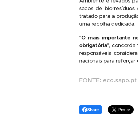
Ambiente e levados par
sacos de biorresíduos
tratado para a produçã
uma recolha dedicada.
"
O mais importante n
obrigatória
", concorda
responsáveis consider
nacionais para reforçar 
FONTE: eco.sapo.pt
Share