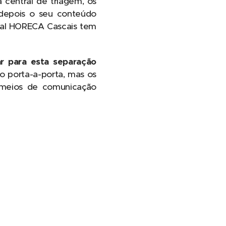
 central de triagem, os
 depois o seu conteúdo
anal HORECA Cascais tem
r para esta separação
o porta-a-porta, mas os
s meios de comunicação