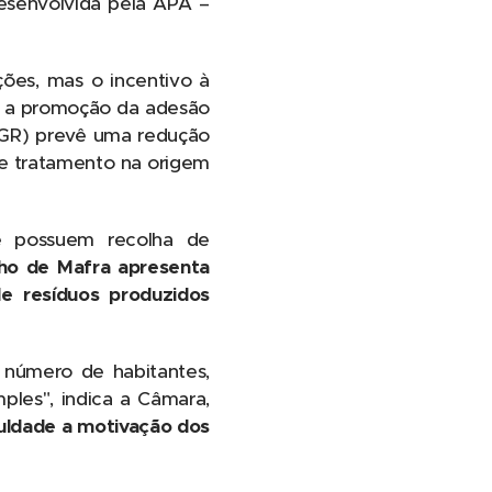
desenvolvida pela APA –
ções, mas o incentivo à
 e a promoção da adesão
TGR) prevê uma redução
 e tratamento na origem
e possuem recolha de
ho de Mafra apresenta
e resíduos produzidos
 número de habitantes,
les", indica a Câmara,
uldade a motivação dos