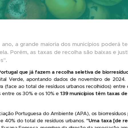
 ano, a grande maioria dos municípios poderá t
tela. Porém, as taxas de recolha são baixas e just
s".
ortugal que já fazem a recolha seletiva de biorresídu
tal Verde, apontando dados de novembro de 2024. 
va (face ao total de resíduos urbanos recolhidos) entre
s entre os 30% e os 10% e
139 municípios têm taxas de 
iação Portuguesa do Ambiente (APA), os biorresíduos 
e 40% do total de resíduos urbanos.
"Uma taxa [de re
 Susana Fonseca, membro da direção da associação ambi