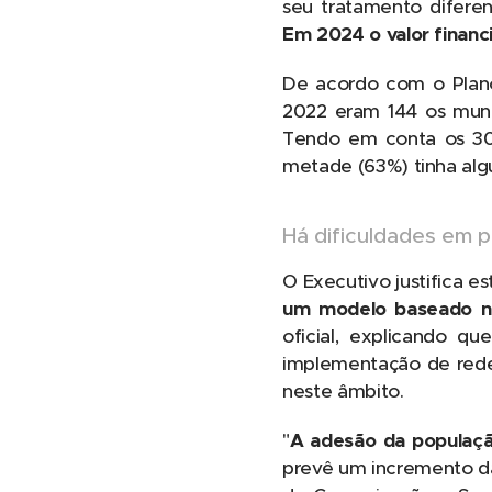
seu tratamento diferen
Em 2024 o valor financ
De acordo com o Plano
2022 eram 144 os muni
Tendo em conta os 30
metade (63%) tinha algu
Há dificuldades em 
O Executivo justifica 
um modelo baseado na 
oficial, explicando q
implementação de rede
neste âmbito.
"
A adesão da populaçã
prevê um incremento da