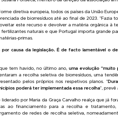
forme diretiva europeia, todos os países da União Euro
erenciada de biorresíduos até ao final de 2023. "Fazia t
oveitar este recurso e devolver a matéria orgânica à ter
 fertilizantes naturais e que Portugal importa grande par
 matérias-primas.
por causa da legislação. É de facto lamentável o de
 que tem havido, no último ano,
uma evolução "muito p
ntaram a recolha seletiva de biorresíduos, uma tend
esentado pelos próprios nos respetivos planos. "
Dura
icípios poderá ter implementada essa recolha
", prevê 
 liderado por Maria da Graça Carvalho realça que já fo
uras ao financiamento para a recolha e tratamento,
rgamento de redes de recolha seletiva, nomeadamente