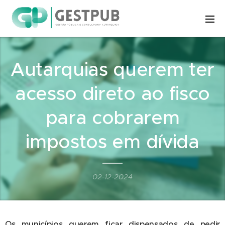
Autarquias querem ter
acesso direto ao fisco
para cobrarem
impostos em dívida
02-12-2024
Os municípios querem ficar dispensados de pedir