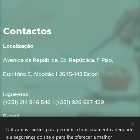
Contactos
Localização
Avenida da República, Ed. República, 1º Piso,
Escritório E, Alcoitão | 2645-143 Estoril
Ligue-nos
(+351) 214 846 546 | (+351) 926 687 439
E-mail
geral@gestpub.pt
Utilizamos cookies para permitir o funcionamento adequado
e a segurança do site e para lhe oferecer a melhor