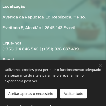
Localização
Avenida da República, Ed. República, 1º Piso,
Escritório E, Alcoitão | 2645-143 Estoril
Ligue-nos
(+351) 214 846 546 | (+351) 926 687 439
E-mail
geral@gestpub.pt
Utilizamos cookies para permitir o funcionamento adequado
e a segurança do site e para lhe oferecer a melhor
experiência possível.
GRUPO:
GestPME - Gestão e Consultoria Empresarial
|
GestPub -
Gestão Pública e Consultoria Autárquica
Aceitar apenas o necessário
Aceitar tudo