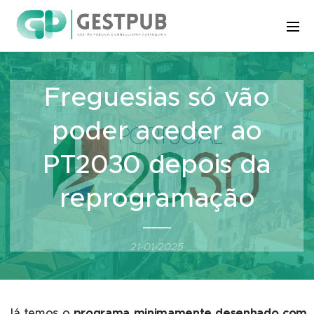
Freguesias só vão
poder aceder ao
PT2030 depois da
reprogramação
21-01-2025
Já temos o
programa minimamente desenhado com