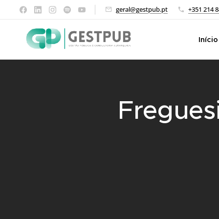
geral@gestpub.pt
+351 214 8
Início
Fregues