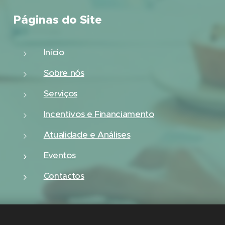
Páginas do Site
Início
Sobre nós
Serviços
Incentivos e Financiamento
Atualidade e Análises
Eventos
Contactos