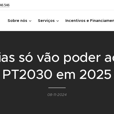
46 546
Sobre nós
Serviços
Incentivos e Financiame
ias só vão poder a
PT2030 em 2025
08-11-2024