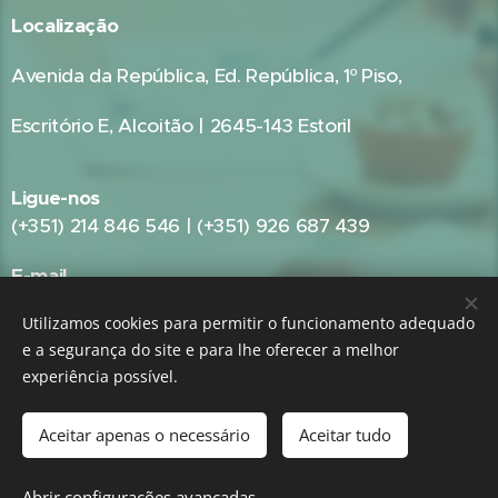
Localização
Avenida da República, Ed. República, 1º Piso,
Escritório E, Alcoitão | 2645-143 Estoril
Ligue-nos
(+351) 214 846 546 | (+351) 926 687 439
E-mail
geral@gestpub.pt
Utilizamos cookies para permitir o funcionamento adequado
e a segurança do site e para lhe oferecer a melhor
experiência possível.
GRUPO:
GestPME - Gestão e Consultoria Empresarial
|
GestPub -
Gestão Pública e Consultoria Autárquica
Aceitar apenas o necessário
Aceitar tudo
Abrir configurações avançadas