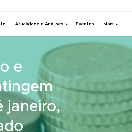
nto
Atualidade e Análises
Eventos
Mais
o e
atingem
 janeiro,
ado