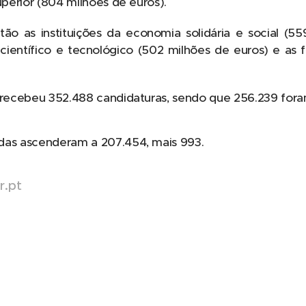
uperior (804 milhões de euros).
ão as instituições da economia solidária e social (55
 científico e tecnológico (502 milhões de euros) e as 
R recebeu 352.488 candidaturas, sendo que 256.239 fora
das ascenderam a 207.454, mais 993.
r.pt