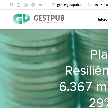
geral@gestpub.pt
+351 214 8
Início
Pl
Resili
6.367 mi
29