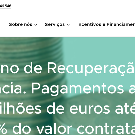
46 546
Sobre nós
Serviços
Incentivos e Financiame
ano de Recuperaçã
ência. Pagamentos 
lhões de euros até
% do valor contrat