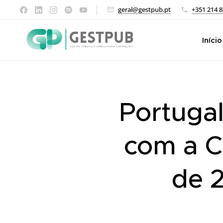
geral@gestpub.pt
+351 214 8
Início
Portugal
com a C
de 2