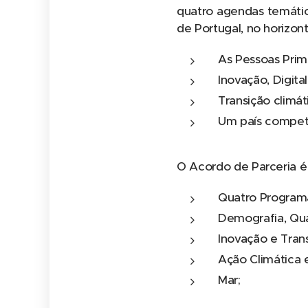
quatro agendas temátic
de Portugal, no horizon
As Pessoas Prim
Inovação, Digit
Transição climát
Um país compet
O Acordo de Parceria é
Quatro Program
Demografia, Qual
Inovação e Trans
Ação Climática e
Mar;