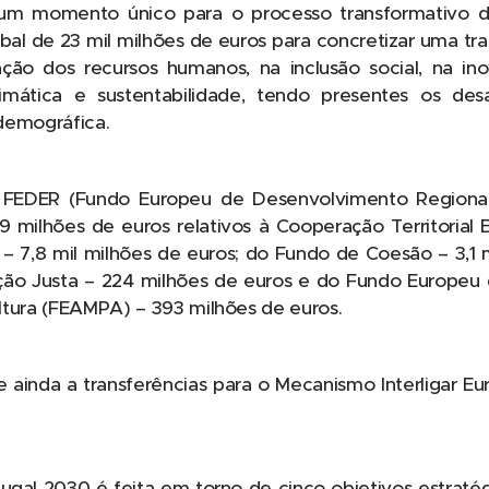
 um momento único para o processo transformativo d
obal de 23 mil milhões de euros para concretizar uma 
ação dos recursos humanos, na inclusão social, na i
climática e sustentabilidade, tendo presentes os de
 demográfica.
 FEDER (Fundo Europeu de Desenvolvimento Regional)
9 milhões de euros relativos à Cooperação Territorial
– 7,8 mil milhões de euros; do Fundo de Coesão – 3,1 
ão Justa – 224 milhões de euros e do Fundo Europeu 
ltura (FEAMPA) – 393 milhões de euros.
se ainda a transferências para o Mecanismo Interligar Eu
gal 2030 é feita em torno de cinco objetivos estratég