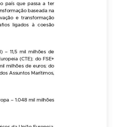
o país que passa a ter
transformação baseada na
novação e transformação
safios ligados à coesão
 – 11,5 mil milhões de
 Europeia (CTE); do FSE+
mil milhões de euros; do
dos Assuntos Marítimos,
ropa – 1.048 mil milhões
icos da União Europeia,