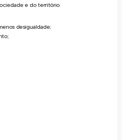
ciedade e do território
 menos desigualdade;
nto;