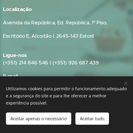
Localização
Avenida da República, Ed. República, 1º Piso,
Escritório E, Alcoitão | 2645-143 Estoril
Ligue-nos
(+351) 214 846 546 | (+351) 926 687 439
E-mail
geral@gestpub.pt
Utilizamos cookies para permitir o funcionamento adequado
e a segurança do site e para lhe oferecer a melhor
experiência possível.
GRUPO:
GestPME - Gestão e Consultoria Empresarial
|
GestPub -
Gestão Pública e Consultoria Autárquica
Aceitar apenas o necessário
Aceitar tudo