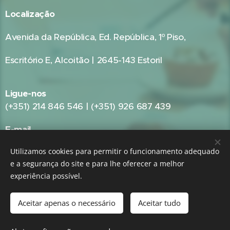
Localização
Avenida da República, Ed. República, 1º Piso,
Escritório E, Alcoitão | 2645-143 Estoril
Ligue-nos
(+351) 214 846 546 | (+351) 926 687 439
E-mail
geral@gestpub.pt
Utilizamos cookies para permitir o funcionamento adequado
e a segurança do site e para lhe oferecer a melhor
experiência possível.
GRUPO:
GestPME - Gestão e Consultoria Empresarial
|
GestPub -
Gestão Pública e Consultoria Autárquica
Aceitar apenas o necessário
Aceitar tudo