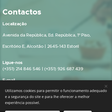
Contactos
Localização
Avenida da República, Ed. República, 1º Piso,
Escritório E, Alcoitão | 2645-143 Estoril
Ligue-nos
(+351) 214 846 546 | (+351) 926 687 439
E-mail
geral@gestpub.pt
Utilizamos cookies para permitir o funcionamento adequado
e a segurança do site e para lhe oferecer a melhor
experiência possível.
GRUPO:
GestPME - Gestão e Consultoria Empresarial
|
GestPub -