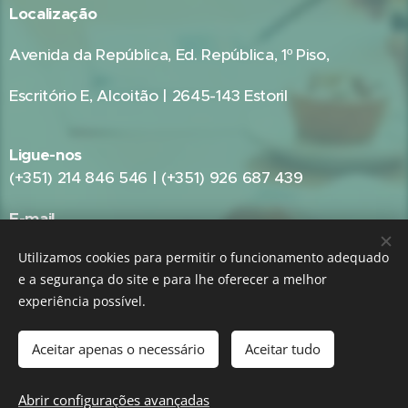
Localização
Avenida da República, Ed. República, 1º Piso,
Escritório E, Alcoitão | 2645-143 Estoril
Ligue-nos
(+351) 214 846 546 | (+351) 926 687 439
E-mail
geral@gestpub.pt
Utilizamos cookies para permitir o funcionamento adequado
e a segurança do site e para lhe oferecer a melhor
experiência possível.
GRUPO:
GestPME - Gestão e Consultoria Empresarial
|
GestPub -
Gestão Pública e Consultoria Autárquica
Aceitar apenas o necessário
Aceitar tudo
Abrir configurações avançadas