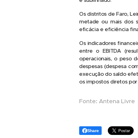
é sublinhado.
Os distritos de Faro, L
metade ou mais dos se
eficácia e eficiência fin
Os indicadores financei
entre o EBITDA (resu
operacionais, o peso d
despesas (despesa comp
execução do saldo efeti
os impostos diretos por
Fonte: Antena Livre
Share