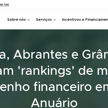
46 546
Sobre nós
Serviços
Incentivos e Financiame
ra, Abrantes e Grâ
am 'rankings' de 
nho financeiro e
Anuário