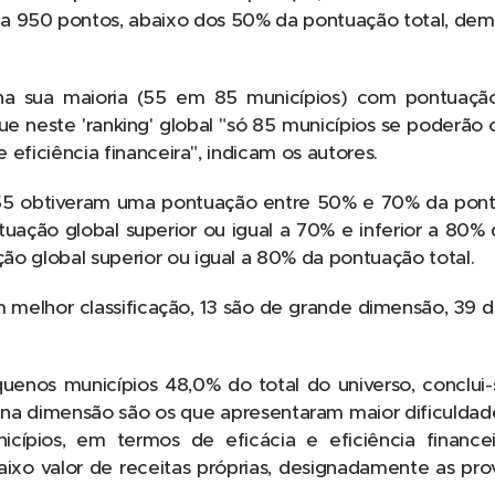
 a 950 pontos, abaixo dos 50% da pontuação total, de
, na sua maioria (55 em 85 municípios) com pontuaç
ue neste 'ranking' global "só 85 municípios se poderão
e eficiência financeira", indicam os autores.
 55 obtiveram uma pontuação entre 50% e 70% da pont
uação global superior ou igual a 70% e inferior a 80% 
o global superior ou igual a 80% da pontuação total.
 melhor classificação, 13 são de grande dimensão, 39
enos municípios 48,0% do total do universo, conclui
na dimensão são os que apresentaram maior dificuldade 
ípios, em termos de eficácia e eficiência financeira
aixo valor de receitas próprias, designadamente as pro