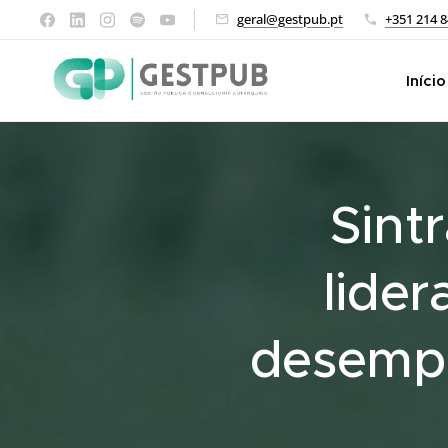
geral@gestpub.pt
+351 214 8
Início
Sint
lider
desempe