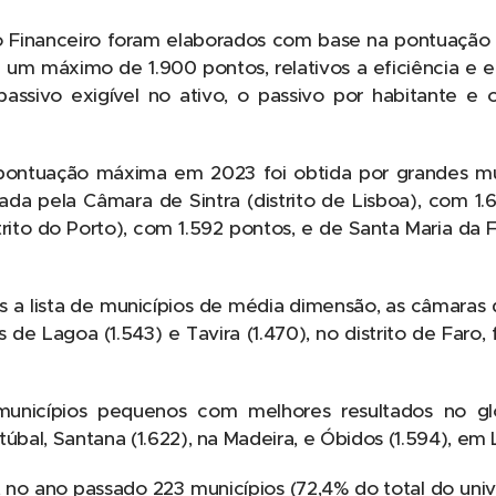
io Financeiro foram elaborados com base na pontuação 
 um máximo de 1.900 pontos, relativos a eficiência e e
passivo exigível no ativo, o passivo por habitante e 
pontuação máxima em 2023 foi obtida por grandes mu
ada pela Câmara de Sintra (distrito de Lisboa), com 1.
rito do Porto), com 1.592 pontos, e de Santa Maria da Fe
 a lista de municípios de média dimensão, as câmaras
s de Lagoa (1.543) e Tavira (1.470), no distrito de Faro
municípios pequenos com melhores resultados no gl
úbal, Santana (1.622), na Madeira, e Óbidos (1.594), em L
o ano passado 223 municípios (72,4% do total do uni